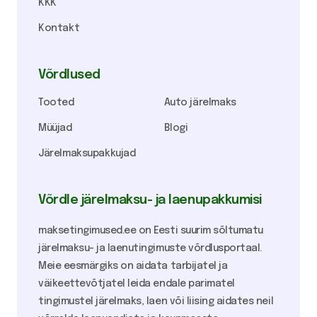
KKK
Kontakt
Võrdlused
Tooted
Auto järelmaks
Müüjad
Blogi
Järelmaksupakkujad
Võrdle järelmaksu- ja laenupakkumisi
maksetingimused.ee on Eesti suurim sõltumatu
järelmaksu- ja laenutingimuste võrdlusportaal.
Meie eesmärgiks on aidata tarbijatel ja
väikeettevõtjatel leida endale parimatel
tingimustel järelmaks, laen või liising aidates neil