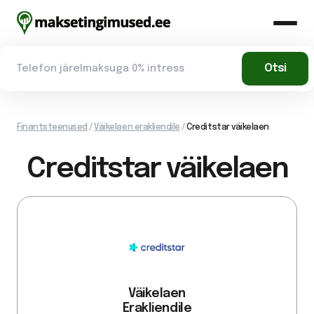
Finantsteenused
/
Väikelaen erakliendile
/
Creditstar väikelaen
Creditstar väikelaen
Väikelaen
Erakliendile