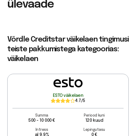
ülevaade
Võrdle Creditstar väikelaen tingimusi
teiste pakkumistega kategoorias:
väikelaen
ESTO väikelaen
4.7
/5
Summa
Periood kuni
500 - 10 000 €
120 kuud
Intress
Lepingutasu
al 9.9%
0 €