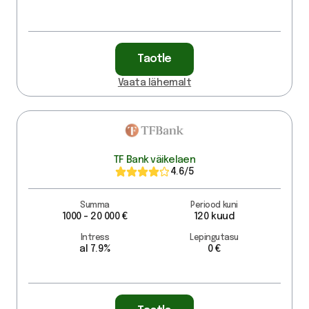
Taotle
Vaata lähemalt
TF Bank väikelaen
4.6
/5
Summa
Periood kuni
1000 - 20 000 €
120 kuud
Intress
Lepingutasu
al 7.9%
0 €