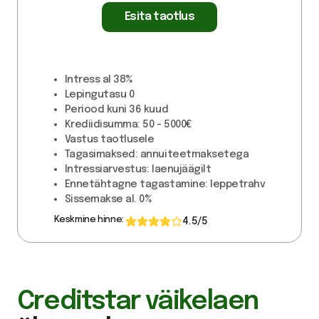
Esita taotlus
Intress
al 38%
Lepingutasu
0
Periood kuni
36 kuud
Krediidisumma:
50 - 5000€
Vastus taotlusele
Tagasimaksed:
annuiteetmaksetega
Intressiarvestus:
laenujäägilt
Ennetähtagne tagastamine:
leppetrahv
Sissemakse
al. 0%
Keskmine hinne:
4.5
/5
Creditstar väikelaen