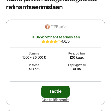
refinantseerimislaen
TF Bank refinantseerimislaen
4.6
/5
Summa
Periood kuni
1000 - 20 000 €
120 kuud
Intress
Lepingutasu
al 7.9%
al 0%
Taotle
Vaata lähemalt