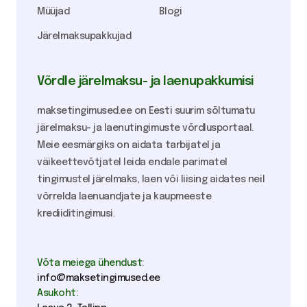
Müüjad
Blogi
Järelmaksupakkujad
Võrdle järelmaksu- ja laenupakkumisi
maksetingimused.ee on Eesti suurim sõltumatu
järelmaksu- ja laenutingimuste võrdlusportaal.
Meie eesmärgiks on aidata tarbijatel ja
väikeettevõtjatel leida endale parimatel
tingimustel järelmaks, laen või liising aidates neil
võrrelda laenuandjate ja kaupmeeste
krediiditingimusi.
Võta meiega ühendust:
info@maksetingimused.ee
Asukoht: