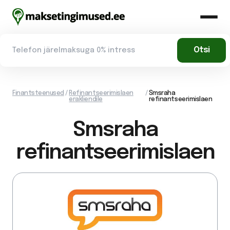
Finantsteenused
/
Refinantseerimislaen
/
Smsraha
erakliendile
refinantseerimislaen
Smsraha
refinantseerimislaen