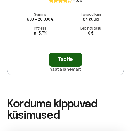
4.3
/5
Summa
Periood kuni
600 - 20 000 €
84 kuud
Intress
Lepingutasu
al 5.7%
0 €
Taotle
Vaata lähemalt
Korduma kippuvad
küsimused