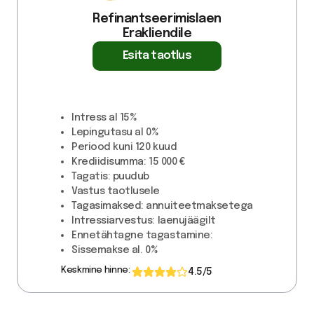
Refinantseerimislaen
Erakliendile
Esita taotlus
Intress
al 15%
Lepingutasu
al 0%
Periood kuni
120 kuud
Krediidisumma:
15 000 €
Tagatis:
puudub
Vastus taotlusele
Tagasimaksed:
annuiteetmaksetega
Intressiarvestus:
laenujäägilt
Ennetähtagne tagastamine:
Sissemakse
al. 0%
Keskmine hinne:
4.5
/5