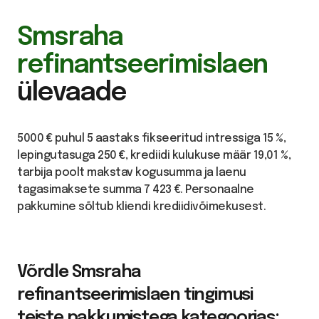
Smsraha
refinantseerimislaen
ülevaade
5000 € puhul 5 aastaks fikseeritud intressiga 15 %,
lepingutasuga 250 €, krediidi kulukuse määr 19,01 %,
tarbija poolt makstav kogusumma ja laenu
tagasimaksete summa 7 423 €. Personaalne
pakkumine sõltub kliendi krediidivõimekusest.
Võrdle Smsraha
refinantseerimislaen tingimusi
teiste pakkumistega kategoorias: