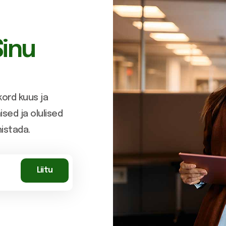
Sinu
ord kuus ja
sed ja olulised
histada.