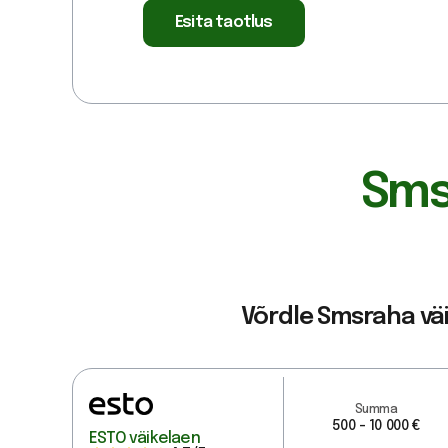
Esita taotlus
Sms
Võrdle Smsraha väi
Summa
500 - 10 000 €
ESTO väikelaen