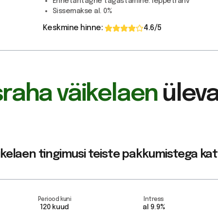
Ennetähtagne tagastamine:
leppetrahv
Sissemakse
al. 0%
Keskmine hinne:
4.6
/5
raha väikelaen
ülev
kelaen tingimusi teiste pakkumistega kat
Periood kuni
Intress
120 kuud
al 9.9%