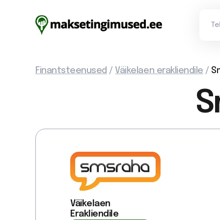
Finantsteenused
/
Väikelaen erakliendile
/
S
S
Väikelaen
Erakliendile