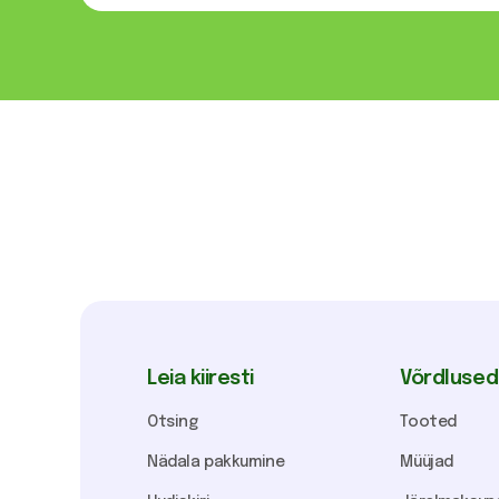
Leia kiiresti
Võrdlused
Otsing
Tooted
Nädala pakkumine
Müüjad