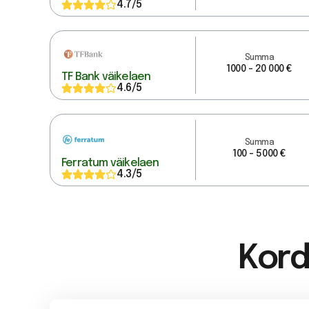
4.7
/5
Summa
1000 - 20 000 €
TF Bank väikelaen
4.6
/5
Summa
100 - 5000 €
Ferratum väikelaen
4.3
/5
Kord