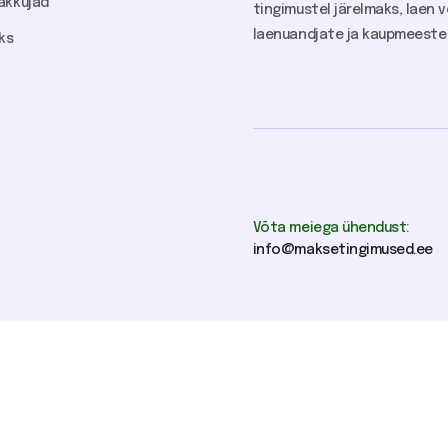
akkujad
tingimustel järelmaks, laen võ
laenuandjate ja kaupmeeste k
ks
Võta meiega ühendust:
info@maksetingimused.ee