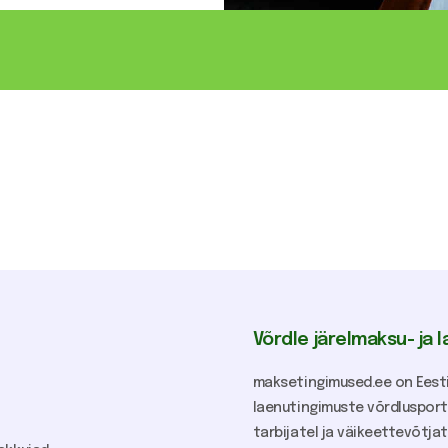
Võrdle järelmaksu- ja 
maksetingimused.ee on Eesti
laenutingimuste võrdlusport
tarbijatel ja väikeettevõtjat