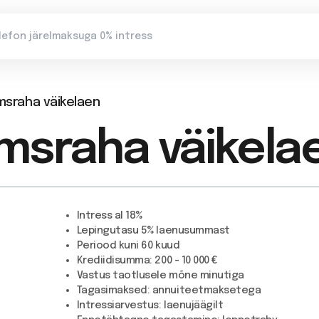
msraha väikelaen
msraha väikela
Intress
al 18%
Lepingutasu
5% laenusummast
Periood kuni
60 kuud
Krediidisumma:
200 - 10 000 €
Vastus taotlusele
mõne minutiga
Tagasimaksed:
annuiteetmaksetega
Intressiarvestus:
laenujäägilt