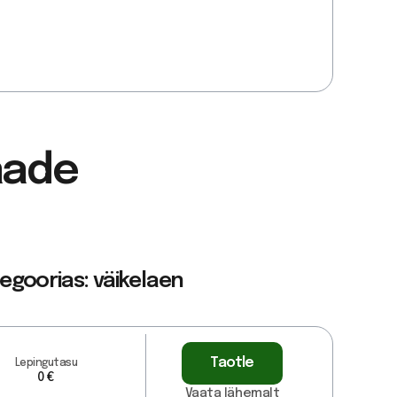
aade
egoorias: väikelaen
Taotle
Lepingutasu
0 €
Vaata lähemalt