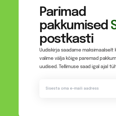
Parimad
pakkumised
postkasti
Uudiskirja saadame maksimaalselt k
valime välja kõige paremad pakkumi
uudised. Tellimuse saad igal ajal tü