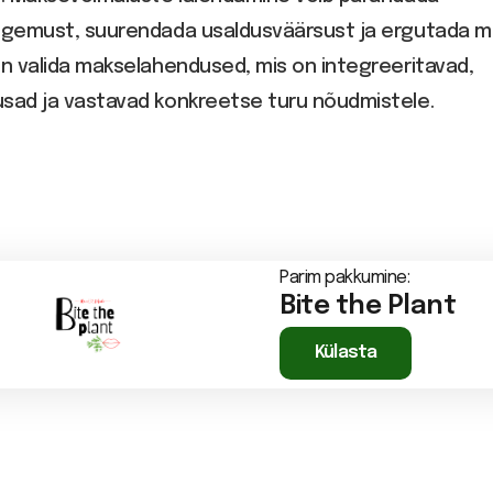
kogemust, suurendada usaldusväärsust ja ergutada mü
on valida makselahendused, mis on integreeritavad,
usad ja vastavad konkreetse turu nõudmistele.
Parim pakkumine:
Bite the Plant
Külasta