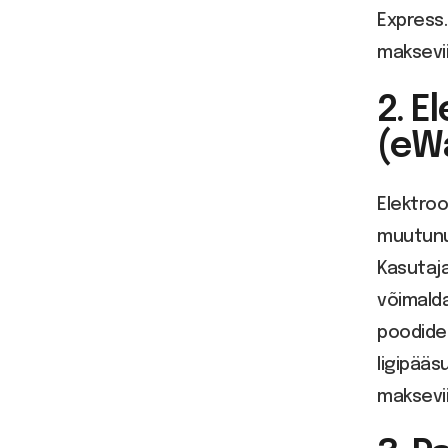
Express.
maksevi
2. E
(eWa
Elektroo
muutunu
Kasutaj
võimalda
poodide
ligipääs
maksevii