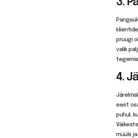
3. 
Pangaüle
klientid
pruugi o
valik pa
tegemise
4. J
Järelmak
eest osa
puhul, 
Väikest
müüki ja