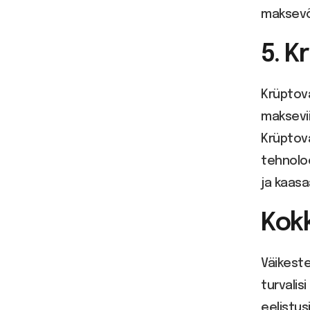
maksevõ
5. K
Krüptov
maksevii
Krüptova
tehnoloo
ja kaas
Kok
Väikeste
turvalis
eelistus