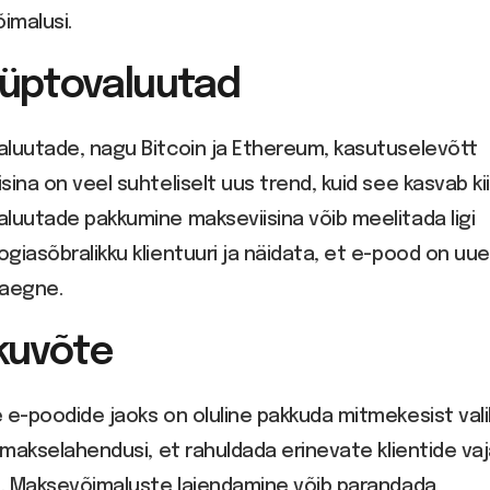
imalusi.
rüptovaluutad
aluutade, nagu Bitcoin ja Ethereum, kasutuselevõtt
sina on veel suhteliselt uus trend, kuid see kasvab kii
luutade pakkumine makseviisina võib meelitada ligi
giasõbralikku klientuuri ja näidata, et e-pood on uue
aaegne.
kuvõte
 e-poodide jaoks on oluline pakkuda mitmekesist vali
i makselahendusi, et rahuldada erinevate klientide vaj
i. Maksevõimaluste laiendamine võib parandada