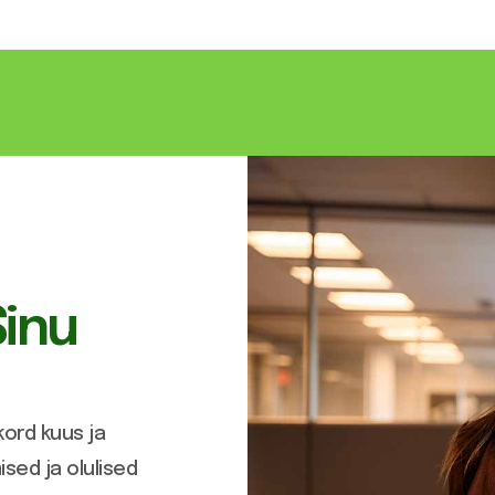
Sinu
ord kuus ja
sed ja olulised