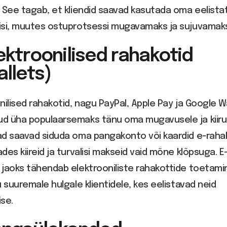
 See tagab, et kliendid saavad kasutada oma eelista
isi, muutes ostuprotsessi mugavamaks ja sujuvamak
lektroonilised rahakotid
llets)
nilised rahakotid, nagu PayPal, Apple Pay ja Google Wa
d üha populaarsemaks tänu oma mugavusele ja kiiru
ad saavad siduda oma pangakonto või kaardid e-raha
des kiireid ja turvalisi makseid vaid mõne klõpsuga. E
 jaoks tähendab elektrooniliste rahakottide toetami
u suuremale hulgale klientidele, kes eelistavad neid
se.