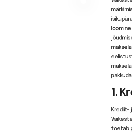
Väikeste
märkimis
isikupä
loomine 
jõudmise
maksela
eelistus
maksela
pakkuda
1. K
Krediit-
Väikeste
toetab 