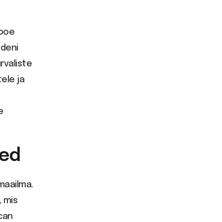
-poe
ideni
rvaliste
ele ja
e
sed
maailma.
, mis
can