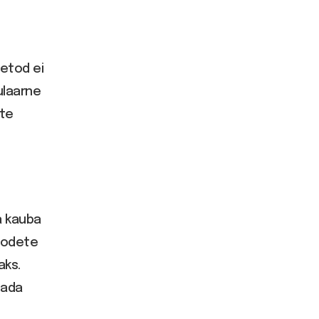
etod ei
pulaarne
ete
a kauba
toodete
aks.
dada