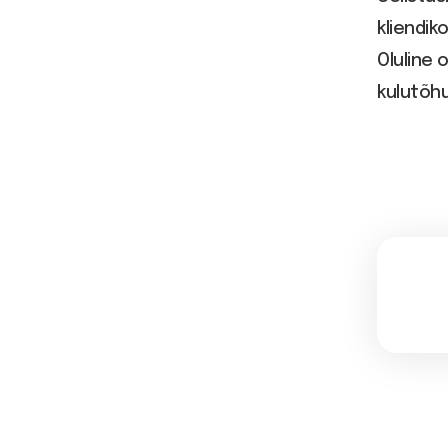
kliendi
Oluline 
kulutõh