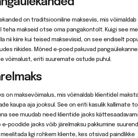
Pangaülekanded
kanded on traditsiooniline makseviis, mis võimaldab
el teha makseid otse oma pangakontolt. Kuigi see me
lla nii kiire kui teised makseviisid, on see endiselt po
ljudes riikides. Mõned e-poed pakuvad pangaülekann
 võimalust, eriti suuremate ostude puhul.
ärelmaks
s on maksevõimalus, mis võimaldab klientidel makst
de kaupa aja jooksul. See on eriti kasulik kallimate 
kuna see muudab need klientide jaoks kättesaadavam
e e-poodide jaoks võib järelmaksu pakkumine suuren
 meelitada ligi rohkem kliente, kes otsivad paindlikke