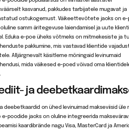
 e-poodide populaarsus on viimastel aastatel
väärselt kasvanud, pakkudes tarbijatele mugavat ja
rastatud ostukogemust. Väikeettevõtete jaoks on e
oluline samm äritegevuse laiendamisel ja uute klient
l. Eduka e-poe üheks võtmeks on mitmekesiste ja tu
henduste pakkumine, mis vastavad klientide vajadust
tele. Alljärgnevalt käsitleme mõningaid levinumaid
hendusi, mida väikesed e-poed võivad oma klientidel
.
rediit- ja deebetkaardimak
 ja deebetkaardid on ühed levinuimad makseviisid üle 
 e-poodide jaoks on oluline integreerida maksevärav
peamisi kaardibrände nagu Visa, MasterCard ja Ameri