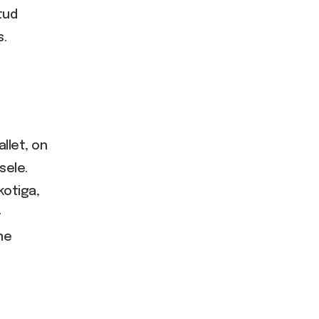
tud
s.
llet, on
sele.
kotiga,
-
ne