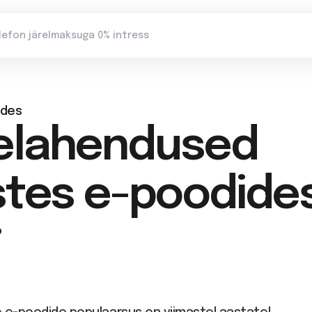
ides
elahendused
stes e-poodide
o