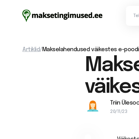
Artiklid
/
Makselahendused väikestes e-pood
Maks
väike
Triin Üleso
20/11/23