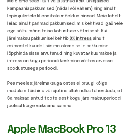
Me oleme teadlikult välja jätnud kõik lühiajalised
kampaaniapakkumised (nädal või vähem) ning ainult
lepingulistele klienditele mõeldud hinnad. Meie lehelt
leiad ainult parimad pakkumised, mis kehtivad igaühele
ega sõltu mõne teise kohustuse võtmisest. Kui
järelmaksu pakkumisel kehtib
0% intress
ainult
esimestel kuudel, siis me oleme selle pakkumise
lõpphinda sisse arvutanud ning kuvatav kuumakse ja
intress on kogu perioodi keskmine võttes arvesse
soodustusega perioodi.
Pea meeles: järelmaksuga ostes ei pruugi kõige
madalam täishind või ajutine allahindlus tähendada, et
Sa maksad antud toote eest kogu järelmaksuperioodi
jooksul kõige väiksema summa.
Apple MacBook Pro 13