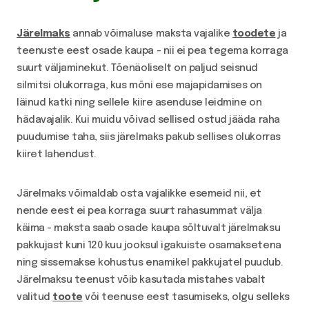
Järelmaks
annab võimaluse maksta vajalike
toodete
ja
teenuste eest osade kaupa - nii ei pea tegema korraga
suurt väljaminekut. Tõenäoliselt on paljud seisnud
silmitsi olukorraga, kus mõni ese majapidamises on
läinud katki ning sellele kiire asenduse leidmine on
hädavajalik. Kui muidu võivad sellised ostud jääda raha
puudumise taha, siis järelmaks pakub sellises olukorras
kiiret lahendust.
Järelmaks võimaldab osta vajalikke esemeid nii, et
nende eest ei pea korraga suurt rahasummat välja
käima - maksta saab osade kaupa sõltuvalt järelmaksu
pakkujast kuni 120 kuu jooksul igakuiste osamaksetena
ning sissemakse kohustus enamikel pakkujatel puudub.
Järelmaksu teenust võib kasutada mistahes vabalt
valitud
toote
või teenuse eest tasumiseks, olgu selleks