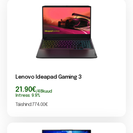
Lenovo Ideapad Gaming 3
21.90
€
/
48
kuud
Intress:
9.9
%
Täishind:
774.00
€