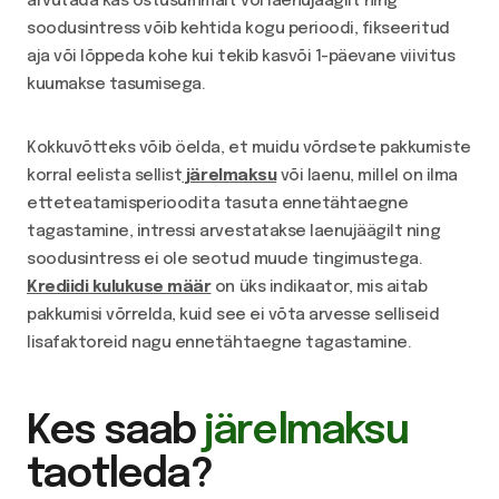
arvutada kas ostusummalt või laenujäägilt ning
soodusintress võib kehtida kogu perioodi, fikseeritud
aja või lõppeda kohe kui tekib kasvõi 1-päevane viivitus
kuumakse tasumisega.
Kokkuvõtteks võib öelda, et muidu võrdsete pakkumiste
korral eelista sellist
järelmaksu
või laenu, millel on ilma
etteteatamisperioodita tasuta ennetähtaegne
tagastamine, intressi arvestatakse laenujäägilt ning
soodusintress ei ole seotud muude tingimustega.
Krediidi kulukuse määr
on üks indikaator, mis aitab
pakkumisi võrrelda, kuid see ei võta arvesse selliseid
lisafaktoreid nagu ennetähtaegne tagastamine.
Kes saab
järelmaksu
taotleda?