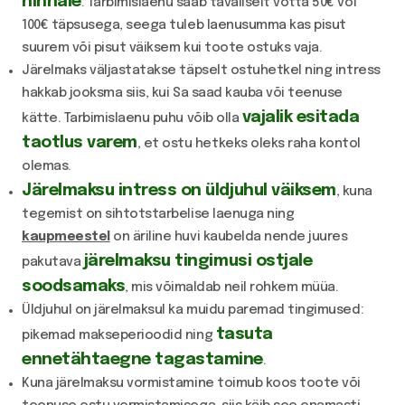
hinnale
. Tarbimislaenu saab tavaliselt võtta 50€ või
100€ täpsusega, seega tuleb laenusumma kas pisut
suurem või pisut väiksem kui toote ostuks vaja.
Järelmaks väljastatakse täpselt ostuhetkel ning intress
hakkab jooksma siis, kui Sa saad kauba või teenuse
vajalik esitada
kätte. Tarbimislaenu puhu võib olla
taotlus varem
, et ostu hetkeks oleks raha kontol
olemas.
Järelmaksu intress on üldjuhul väiksem
, kuna
tegemist on sihtotstarbelise laenuga ning
kaupmeestel
on äriline huvi kaubelda nende juures
järelmaksu tingimusi ostjale
pakutava
soodsamaks
, mis võimaldab neil rohkem müüa.
Üldjuhul on järelmaksul ka muidu paremad tingimused:
tasuta
pikemad makseperioodid ning
ennetähtaegne tagastamine
.
Kuna järelmaksu vormistamine toimub koos toote või