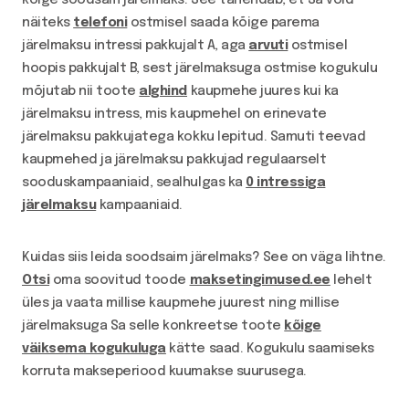
kõige soodsam järelmaks. See tähendab, et Sa võid
näiteks
telefoni
ostmisel saada kõige parema
järelmaksu intressi pakkujalt A, aga
arvuti
ostmisel
hoopis pakkujalt B, sest järelmaksuga ostmise kogukulu
mõjutab nii toote
alghind
kaupmehe juures kui ka
järelmaksu intress, mis kaupmehel on erinevate
järelmaksu pakkujatega kokku lepitud. Samuti teevad
kaupmehed ja järelmaksu pakkujad regulaarselt
sooduskampaaniaid, sealhulgas ka
0 intressiga
järelmaksu
kampaaniaid.
Kuidas siis leida soodsaim järelmaks? See on väga lihtne.
Otsi
oma soovitud toode
maksetingimused.ee
lehelt
üles ja vaata millise kaupmehe juurest ning millise
järelmaksuga Sa selle konkreetse toote
kõige
väiksema kogukuluga
kätte saad. Kogukulu saamiseks
korruta makseperiood kuumakse suurusega.