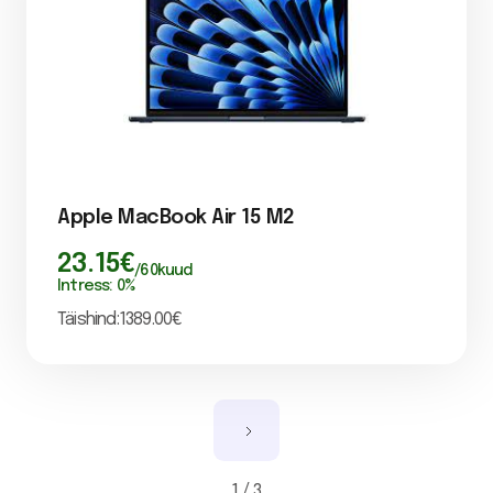
Apple MacBook Air 15 M2
23.15
€
/
60
kuud
Intress:
0
%
Täishind:
1389.00
€
1 / 3