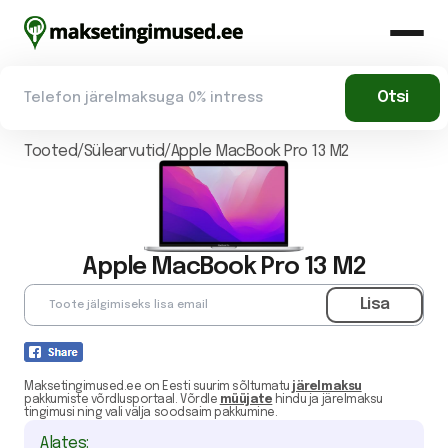
Tooted/
Sülearvutid
/
Apple MacBook Pro 13 M2
Apple MacBook Pro 13 M2
Maksetingimused.ee on Eesti suurim sõltumatu
järelmaksu
pakkumiste võrdlusportaal. Võrdle
müüjate
hindu ja järelmaksu
tingimusi ning vali välja soodsaim pakkumine.
Alates: