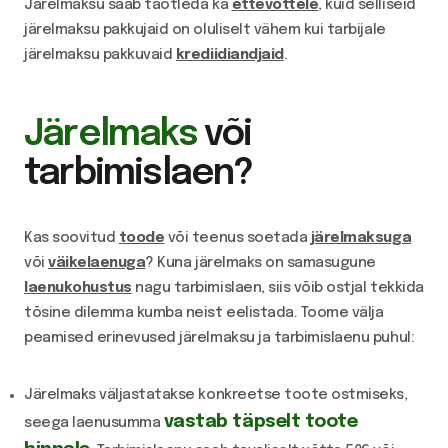
Järelmaksu saab taotleda ka
ettevõttele
, kuid selliseid
järelmaksu pakkujaid on oluliselt vähem kui tarbijale
järelmaksu pakkuvaid
krediidiandjaid
.
Järelmaks
või
tarbimislaen?
Kas soovitud
toode
või teenus soetada
järelmaksuga
või
väikelaenuga
? Kuna järelmaks on samasugune
laenukohustus
nagu tarbimislaen, siis võib ostjal tekkida
tõsine dilemma kumba neist eelistada. Toome välja
peamised erinevused järelmaksu ja tarbimislaenu puhul:
Järelmaks väljastatakse konkreetse toote ostmiseks,
vastab täpselt toote
seega laenusumma