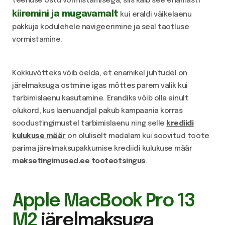
teenuse ostu vormistamisega, siis käib see enamasti
kiiremini ja mugavamalt
kui eraldi väikelaenu
pakkuja kodulehele navigeerimine ja seal taotluse
vormistamine.
Kokkuvõtteks võib öelda, et enamikel juhtudel on
järelmaksuga ostmine igas mõttes parem valik kui
tarbimislaenu kasutamine. Erandiks võib olla ainult
olukord, kus laenuandjal pakub kampaania korras
soodustingimustel tarbimislaenu ning selle
krediidi
kulukuse määr
on oluliselt madalam kui soovitud toote
parima järelmaksupakkumise krediidi kulukuse määr
maksetingimused.ee tooteotsingus
.
Apple MacBook Pro 13
M2
järelmaksuga