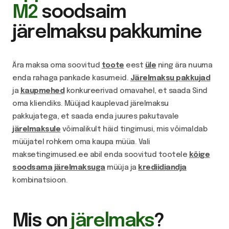
M2
soodsaim
järelmaksu pakkumine
Ära maksa oma soovitud
toote
eest
üle
ning ära nuuma
enda rahaga pankade kasumeid.
Järelmaksu pakkujad
ja
kaupmehed
konkureerivad omavahel, et saada Sind
oma kliendiks. Müüjad kauplevad järelmaksu
pakkujatega, et saada enda juures pakutavale
järelmaksule
võimalikult häid tingimusi, mis võimaldab
müüjatel rohkem oma kaupa müüa. Vali
maksetingimused.ee abil enda soovitud tootele
kõige
soodsama järelmaksuga
müüja ja
krediidiandja
kombinatsioon.
Mis on
järelmaks
?