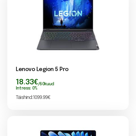
Lenovo Legion 5 Pro
18.33
€
/
60
kuud
Intress:
0
%
Täishind:
1099.99
€