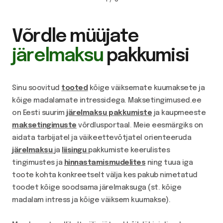
Võrdle müüjate
järelmaksu
pakkumisi
Sinu soovitud
tooted
kõige väiksemate kuumaksete ja
kõige madalamate intressidega. Maksetingimused.ee
on Eesti suurim
järelmaksu pakkumiste
ja kaupmeeste
maksetingimuste
võrdlusportaal. Meie eesmärgiks on
aidata tarbijatel ja väikeettevõtjatel orienteeruda
järelmaksu
ja
liisingu
pakkumiste keerulistes
tingimustes ja
hinnastamismudelites
ning tuua iga
toote kohta konkreetselt välja kes pakub nimetatud
toodet kõige soodsama järelmaksuga (st. kõige
madalam intress ja kõige väiksem kuumakse).