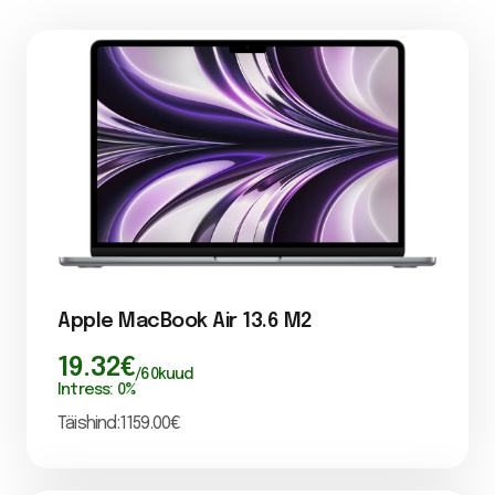
Apple MacBook Air 13.6 M2
19.32
€
/
60
kuud
Intress:
0
%
Täishind:
1159.00
€