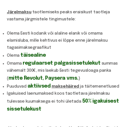
Järelmaksu
taotlemiseks peaks eraisikust taotleja
vastama järgmistele tingimustele:
Olema Eesti kodanik või alaline elanik või omama
elamisluba, mille kehtivus ei lõppe enne järelmaksu
tagasimaksegraafikut
täisealine
Olema
regulaarset palgasissetulekut
Omama
summas
vähemalt 300€, mis laekub Eesti tegevusloaga panka
mitte Revolut, Paysera vms.
(
)
aktiivsed
Puuduvad
maksehäired
ja täitemenetlused
Igakuised laenumaksed koos taotletava järelmaksu
50% igakuisest
tulevase kuumaksega ei tohi ületada
sissetulekust