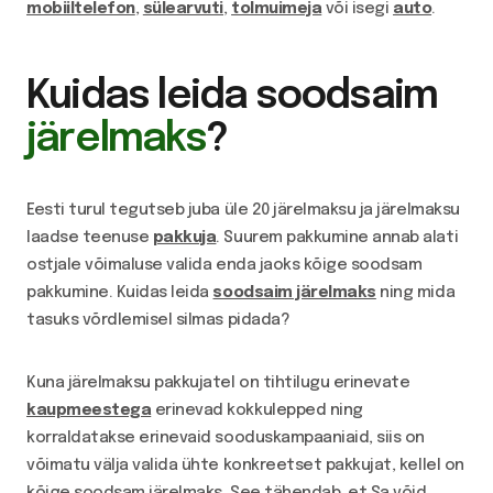
mobiiltelefon
,
sülearvuti
,
tolmuimeja
või isegi
auto
.
Kuidas leida soodsaim
järelmaks
?
Eesti turul tegutseb juba üle 20 järelmaksu ja järelmaksu
laadse teenuse
pakkuja
. Suurem pakkumine annab alati
ostjale võimaluse valida enda jaoks kõige soodsam
pakkumine. Kuidas leida
soodsaim järelmaks
ning mida
tasuks võrdlemisel silmas pidada?
Kuna järelmaksu pakkujatel on tihtilugu erinevate
kaupmeestega
erinevad kokkulepped ning
korraldatakse erinevaid sooduskampaaniaid, siis on
võimatu välja valida ühte konkreetset pakkujat, kellel on