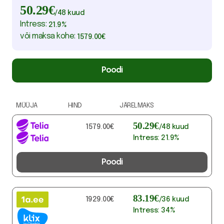
50.29
€
/
48
kuud
Intress:
21.9
%
või maksa kohe:
1579.00
€
Poodi
MÜÜJA
HIND
JÄRELMAKS
50.29
€
1579.00
€
/
48
kuud
Intress:
21.9
%
Poodi
83.19
€
1929.00
€
/
36
kuud
Intress:
34
%