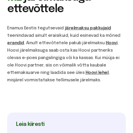
ettevõttele
Enamus Eestis tegutsevaid
järelmaksu pakkujaid
teenindavad ainult eraisikuid, kuid esinevad ka mõned
erandid
. Ainult ettevõtetele pakub järelmaksu
Hoovi
.
Hoovi järelmaksuga saab osta kas Hoovi partneriks
olevas e-poes pangalingiga või ka kassas. Kui müüja ei
ole Hoovi partner, siis on võimalik võtta kaubale
ettemaksuarve ning laadida see üles
Hoovi lehel
,
misjärel vormistatakse tellimusele järelmaks.
Leia kiiresti