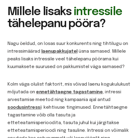
Millele lisaks
intressile
tähelepanu pööra
?
Nagu öeldud, on
losas suur konkurents ning tihtilugu on
intressimäärad
laenupakkujatel
üsna sarnased. Millele
peaks lisaks intressile veel tähelepanu pöörama kui
kuumaksete suurused on pakkumistel väga sarnased?
Kolm väga olulist faktorit, mis võivad laenu kogukulukust
mõjutada on
ennetähtaegne tagastamine
, intressi
arvestamise meetod ning kampaania ajal antud
soodusintressi
kehtivuse tingimused. Ennetähtaegne
tagastamine võib olla tasuta ja
etteteatamisperioodita, tasuta juhul kui järgitakse
etteteatamisperioodi ning tasuline. Intressi on võimalik