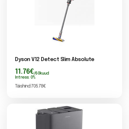
Dyson V12 Detect Slim Absolute
11.76
€
/
60
kuud
Intress:
0
%
Täishind:
705.78
€