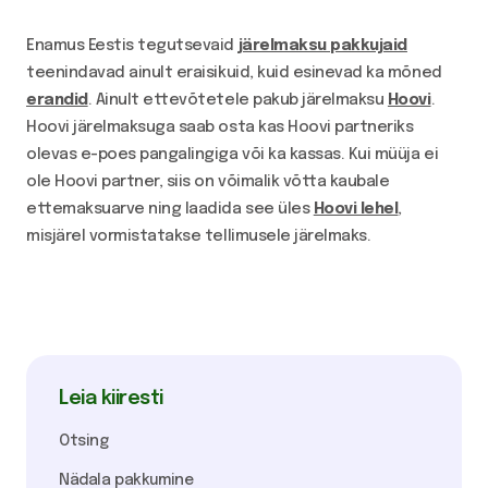
Enamus Eestis tegutsevaid
järelmaksu pakkujaid
teenindavad ainult eraisikuid, kuid esinevad ka mõned
erandid
. Ainult ettevõtetele pakub järelmaksu
Hoovi
.
Hoovi järelmaksuga saab osta kas Hoovi partneriks
olevas e-poes pangalingiga või ka kassas. Kui müüja ei
ole Hoovi partner, siis on võimalik võtta kaubale
ettemaksuarve ning laadida see üles
Hoovi lehel
,
misjärel vormistatakse tellimusele järelmaks.
Leia kiiresti
Otsing
Nädala pakkumine