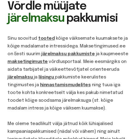
Võrdle müüjate
järelmaksu
pakkumisi
Sinu soovitud
tooted
kõige väiksemate kuumaksete ja
kõige madalamate intressidega. Maksetingimused.ee
on Eesti suurim
järelmaksu pakkumiste
ja kaupmeeste
maksetingimuste
võrdlusportaal. Meie eesmärgiks on
aidata tarbijatel ja väikeettevõtjatel orienteeruda
järelmaksu
ja
liisingu
pakkumiste keerulistes
tingimustes ja
hinnastamismudelites
ning tuua iga
toote kohta konkreetselt välja kes pakub nimetatud
toodet kõige soodsama järelmaksuga (st. kõige
madalam intress ja kõige väiksem kuumakse).
Me oleme teadlikult välja jätnud kõik lühiajalised
kampaaniapakkumised (nädal või vähem) ning ainult