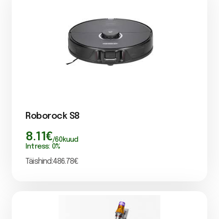
Roborock S8
8.11
€
/
60
kuud
Intress:
0
%
Täishind:
486.78
€