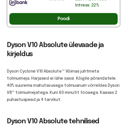
Intress:
22
%
Poodi
Dyson V10 Absolute ülevaade ja
kirjeldus
Dyson Cyclone V10 Absolute™ Võimas juhtmeta
tolmuimeja. Harjased ei lähe sassi. Kõigile põrandatele.
40% suurema mahutavusega tolmuanum võrreldes Dyson
V8™ tolmuimejatega. Kuni 60 minutit tööaega. Kaasas 2
puhastuspead ja 4 tarvikut.
Dyson V10 Absolute tehnilised