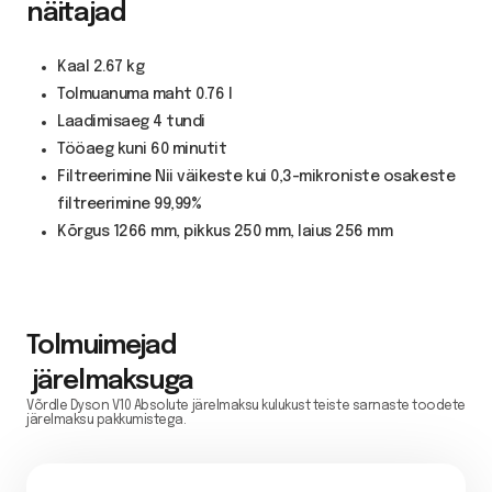
näitajad
Kaal 2.67 kg
Tolmuanuma maht 0.76 l
Laadimisaeg 4 tundi
Tööaeg kuni 60 minutit
Filtreerimine Nii väikeste kui 0,3-mikroniste osakeste
filtreerimine 99,99%
Kõrgus 1266 mm, pikkus 250 mm, laius 256 mm
Tolmuimejad
järelmaksuga
Võrdle Dyson V10 Absolute järelmaksu kulukust teiste sarnaste toodete
järelmaksu pakkumistega.