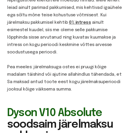
lepingulistele klienditele mõeldud hinnad. Meie lehelt
leiad ainult parimad pakkumised, mis kehtivad igaühele
ega sõltu mõne teise kohustuse võtmisest. Kui
järelmaksu pakkumisel kehtib
0% intress
ainult
esimestel kuudel, siis me oleme selle pakkumise
lõpphinda sisse arvutanud ning kuvatav kuumakse ja
intress on kogu perioodi keskmine võttes arvesse
soodustusega perioodi.
Pea meeles: järelmaksuga ostes ei pruugi kõige
madalam täishind või ajutine allahindlus tähendada, et
Sa maksad antud toote eest kogu järelmaksuperioodi
jooksul kõige väiksema summa.
Dyson V10 Absolute
soodsaim järelmaksu