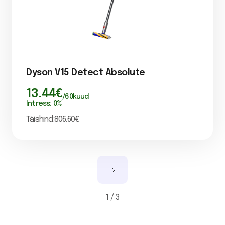
Dyson V15 Detect Absolute
13.44
€
/
60
kuud
Intress:
0
%
Täishind:
806.60
€
1 / 3