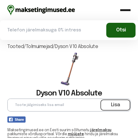
Tooted/
Tolmuimejad
/
Dyson V10 Absolute
Dyson V10 Absolute
Maksetingimused.ee on Eesti suurim sõltumatu
järelmaksu
pakkumiste võrdlusportaal. Võrdle
müüjate
hindu ja järelmaksu