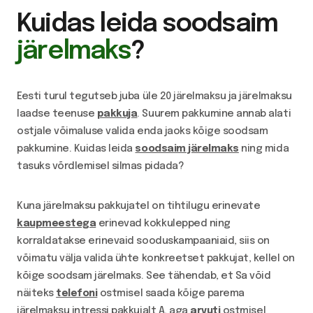
Kuidas leida soodsaim
järelmaks
?
Eesti turul tegutseb juba üle 20 järelmaksu ja järelmaksu
laadse teenuse
pakkuja
. Suurem pakkumine annab alati
ostjale võimaluse valida enda jaoks kõige soodsam
pakkumine. Kuidas leida
soodsaim järelmaks
ning mida
tasuks võrdlemisel silmas pidada?
Kuna järelmaksu pakkujatel on tihtilugu erinevate
kaupmeestega
erinevad kokkulepped ning
korraldatakse erinevaid sooduskampaaniaid, siis on
võimatu välja valida ühte konkreetset pakkujat, kellel on
kõige soodsam järelmaks. See tähendab, et Sa võid
näiteks
telefoni
ostmisel saada kõige parema
järelmaksu intressi pakkujalt A, aga
arvuti
ostmisel