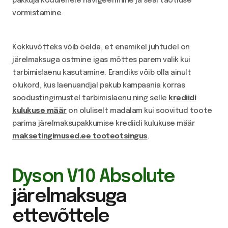
pakkuja kodulehele navigeerimine ja seal taotluse
vormistamine.
Kokkuvõtteks võib öelda, et enamikel juhtudel on
järelmaksuga ostmine igas mõttes parem valik kui
tarbimislaenu kasutamine. Erandiks võib olla ainult
olukord, kus laenuandjal pakub kampaania korras
soodustingimustel tarbimislaenu ning selle
krediidi
kulukuse määr
on oluliselt madalam kui soovitud toote
parima järelmaksupakkumise krediidi kulukuse määr
maksetingimused.ee tooteotsingus
.
Dyson V10 Absolute
järelmaksuga
ettevõttele