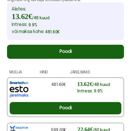
tingimusi ning vali välja soodsaim pakkumine.
Alates:
13.62
€
/
48
kuud
Intress:
9.9
%
või maksa kohe:
481.60
€
Poodi
MÜÜJA
HIND
JÄRELMAKS
13.62
€
481.60
€
/
48
kuud
Intress:
9.9
%
Poodi
22.64
€
599.00
€
/
60
kuud