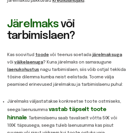
järelmaksu pakkuvaid
krediidiandjaid
.
Järelmaks
või
tarbimislaen?
Kas soovitud
toode
või teenus soetada
järelmaksuga
või
väikelaenuga
? Kuna järelmaks on samasugune
laenukohustus
nagu tarbimislaen, siis võib ostjal tekkida
tõsine dilemma kumba neist eelistada. Toome välja
peamised erinevused järelmaksu ja tarbimislaenu puhul:
Järelmaks väljastatakse konkreetse toote ostmiseks,
vastab täpselt toote
seega laenusumma
hinnale
. Tarbimislaenu saab tavaliselt võtta 50€ või
100€ täpsusega, seega tuleb laenusumma kas pisut