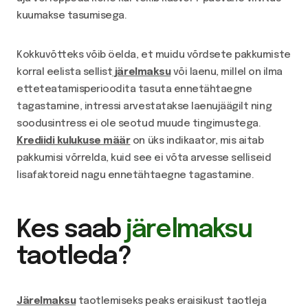
kuumakse tasumisega.
Kokkuvõtteks võib öelda, et muidu võrdsete pakkumiste
korral eelista sellist
järelmaksu
või laenu, millel on ilma
etteteatamisperioodita tasuta ennetähtaegne
tagastamine, intressi arvestatakse laenujäägilt ning
soodusintress ei ole seotud muude tingimustega.
Krediidi kulukuse määr
on üks indikaator, mis aitab
pakkumisi võrrelda, kuid see ei võta arvesse selliseid
lisafaktoreid nagu ennetähtaegne tagastamine.
Kes saab
järelmaksu
taotleda?
Järelmaksu
taotlemiseks peaks eraisikust taotleja