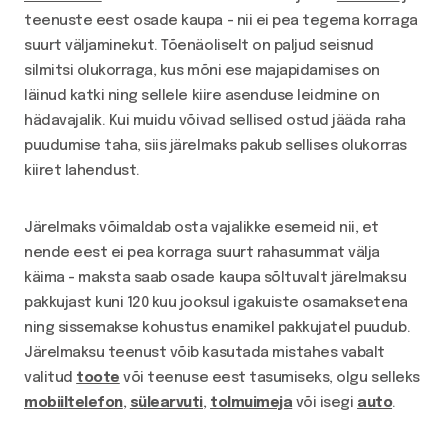
teenuste eest osade kaupa - nii ei pea tegema korraga
suurt väljaminekut. Tõenäoliselt on paljud seisnud
silmitsi olukorraga, kus mõni ese majapidamises on
läinud katki ning sellele kiire asenduse leidmine on
hädavajalik. Kui muidu võivad sellised ostud jääda raha
puudumise taha, siis järelmaks pakub sellises olukorras
kiiret lahendust.
Järelmaks võimaldab osta vajalikke esemeid nii, et
nende eest ei pea korraga suurt rahasummat välja
käima - maksta saab osade kaupa sõltuvalt järelmaksu
pakkujast kuni 120 kuu jooksul igakuiste osamaksetena
ning sissemakse kohustus enamikel pakkujatel puudub.
Järelmaksu teenust võib kasutada mistahes vabalt
valitud
toote
või teenuse eest tasumiseks, olgu selleks
mobiiltelefon
,
sülearvuti
,
tolmuimeja
või isegi
auto
.