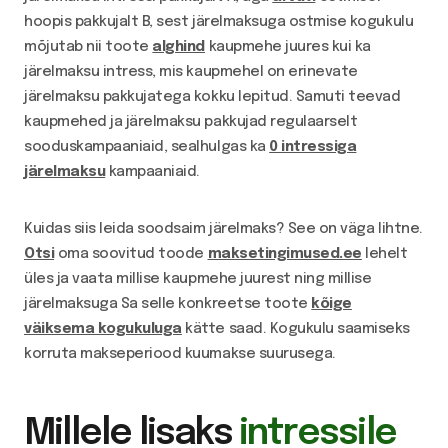
hoopis pakkujalt B, sest järelmaksuga ostmise kogukulu
mõjutab nii toote
alghind
kaupmehe juures kui ka
järelmaksu intress, mis kaupmehel on erinevate
järelmaksu pakkujatega kokku lepitud. Samuti teevad
kaupmehed ja järelmaksu pakkujad regulaarselt
sooduskampaaniaid, sealhulgas ka
0 intressiga
järelmaksu
kampaaniaid.
Kuidas siis leida soodsaim järelmaks? See on väga lihtne.
Otsi
oma soovitud toode
maksetingimused.ee
lehelt
üles ja vaata millise kaupmehe juurest ning millise
järelmaksuga Sa selle konkreetse toote
kõige
väiksema kogukuluga
kätte saad. Kogukulu saamiseks
korruta makseperiood kuumakse suurusega.
Millele lisaks
intressile