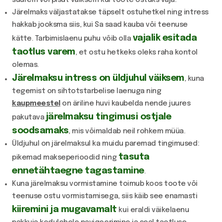
suurem või pisut väiksem kui toote ostuks vaja.
Järelmaks väljastatakse täpselt ostuhetkel ning intress
hakkab jooksma siis, kui Sa saad kauba või teenuse
vajalik esitada
kätte. Tarbimislaenu puhu võib olla
taotlus varem
, et ostu hetkeks oleks raha kontol
olemas.
Järelmaksu intress on üldjuhul väiksem
, kuna
tegemist on sihtotstarbelise laenuga ning
kaupmeestel
on äriline huvi kaubelda nende juures
järelmaksu tingimusi ostjale
pakutava
soodsamaks
, mis võimaldab neil rohkem müüa.
Üldjuhul on järelmaksul ka muidu paremad tingimused:
tasuta
pikemad makseperioodid ning
ennetähtaegne tagastamine
.
Kuna järelmaksu vormistamine toimub koos toote või
teenuse ostu vormistamisega, siis käib see enamasti
kiiremini ja mugavamalt
kui eraldi väikelaenu