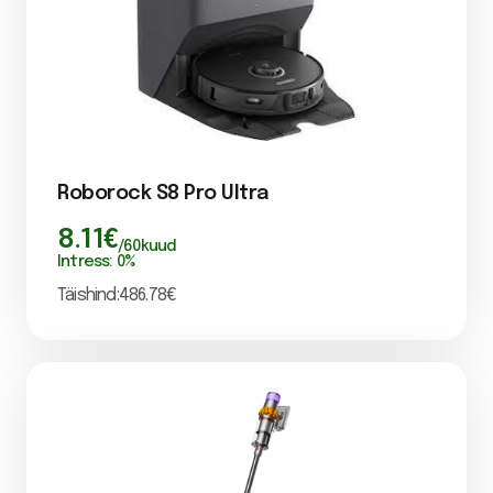
Roborock S8 Pro Ultra
8.11
€
/
60
kuud
Intress:
0
%
Täishind:
486.78
€