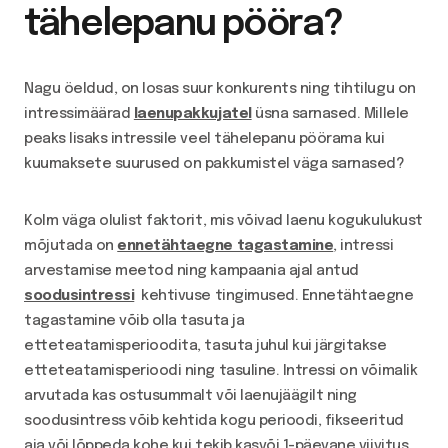
tähelepanu pööra
?
Nagu öeldud, on
losas suur konkurents ning tihtilugu on
intressimäärad
laenupakkujatel
üsna sarnased. Millele
peaks lisaks intressile veel tähelepanu pöörama kui
kuumaksete suurused on pakkumistel väga sarnased?
Kolm väga olulist faktorit, mis võivad laenu kogukulukust
mõjutada on
ennetähtaegne tagastamine
, intressi
arvestamise meetod ning kampaania ajal antud
soodusintressi
kehtivuse tingimused. Ennetähtaegne
tagastamine võib olla tasuta ja
etteteatamisperioodita, tasuta juhul kui järgitakse
etteteatamisperioodi ning tasuline. Intressi on võimalik
arvutada kas ostusummalt või laenujäägilt ning
soodusintress võib kehtida kogu perioodi, fikseeritud
aja või lõppeda kohe kui tekib kasvõi 1-päevane viivitus