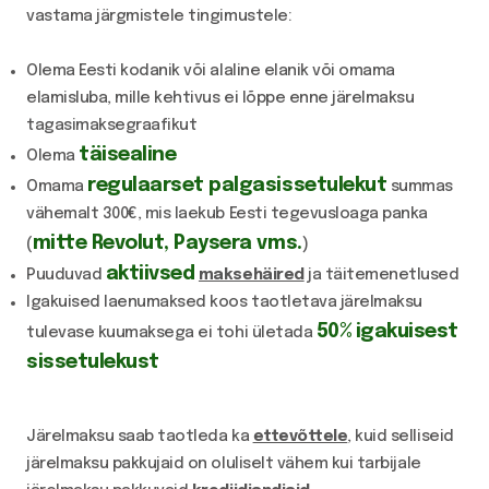
vastama järgmistele tingimustele:
Olema Eesti kodanik või alaline elanik või omama
elamisluba, mille kehtivus ei lõppe enne järelmaksu
tagasimaksegraafikut
täisealine
Olema
regulaarset palgasissetulekut
Omama
summas
vähemalt 300€, mis laekub Eesti tegevusloaga panka
mitte Revolut, Paysera vms.
(
)
aktiivsed
Puuduvad
maksehäired
ja täitemenetlused
Igakuised laenumaksed koos taotletava järelmaksu
50% igakuisest
tulevase kuumaksega ei tohi ületada
sissetulekust
Järelmaksu saab taotleda ka
ettevõttele
, kuid selliseid
järelmaksu pakkujaid on oluliselt vähem kui tarbijale