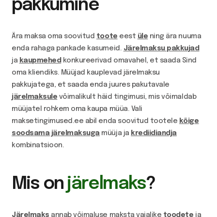
pakkumine
Ära maksa oma soovitud
toote
eest
üle
ning ära nuuma
enda rahaga pankade kasumeid.
Järelmaksu pakkujad
ja
kaupmehed
konkureerivad omavahel, et saada Sind
oma kliendiks. Müüjad kauplevad järelmaksu
pakkujatega, et saada enda juures pakutavale
järelmaksule
võimalikult häid tingimusi, mis võimaldab
müüjatel rohkem oma kaupa müüa. Vali
maksetingimused.ee abil enda soovitud tootele
kõige
soodsama järelmaksuga
müüja ja
krediidiandja
kombinatsioon.
Mis on
järelmaks
?
Järelmaks
annab võimaluse maksta vajalike
toodete
ja