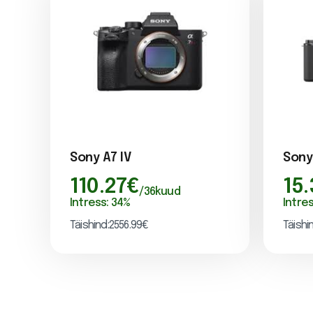
Sony A7 IV
Sony
110.27
€
15
/
36
kuud
Intress:
34
%
Intre
Täishind:
2556.99
€
Täishi