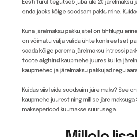
Eesti turul tegutseb juba üle 20 järelmaksu
enda jaoks kõige soodsam pakkumine. Kuida
Kuna järelmaksu pakkujatel on tihtilugu eri
on võimatu välja valida ühte konkreetset pa
saada kõige parema järelmaksu intressi pakk
toote
alghind
kaupmehe juures kui ka järel
kaupmehed ja järelmaksu pakkujad regulaar
Kuidas siis leida soodsaim järelmaks? See on
kaupmehe juurest ning millise järelmaksuga
makseperiood kuumakse suurusega.