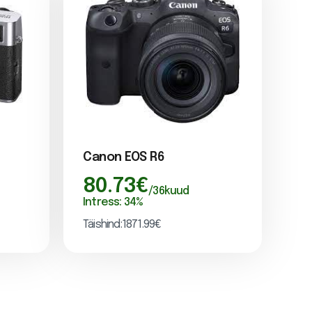
Canon EOS R6
80.73
€
/
36
kuud
Intress:
34
%
Täishind:
1871.99
€