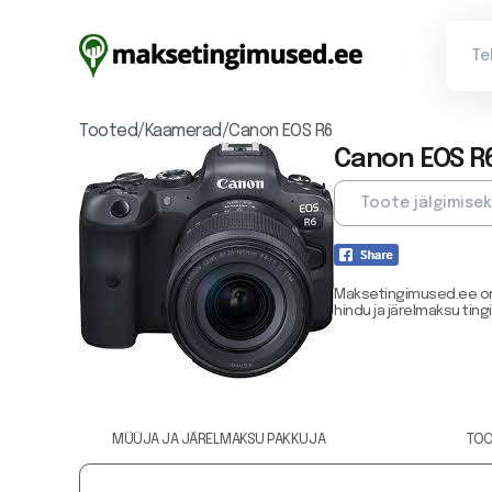
Tooted/
Kaamerad
/
Canon EOS R6
Canon EOS R
Maksetingimused.ee on
hindu ja järelmaksu ting
MÜÜJA JA JÄRELMAKSU PAKKUJA
TOO