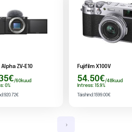
 Alpha ZV-E10
Fujifilm X100V
.35
€
54.50
€
/
60
kuud
/
48
kuud
ss:
0
%
Intress:
15.9
%
nd:
920.72
€
Täishind:
1599.00
€