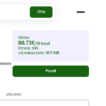
Alates:
80.73
€
/
36
kuud
Intress:
34
%
või maksa kohe:
1871.99
€
üüjate
Poodi
JÄRELMAKS