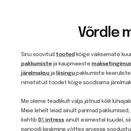
Võrdle 
Sinu soovitud
tooted
kõige väiksemate kuu
pakkumiste
ja kaupmeeste
maksetingimu
järelmaksu
ja
liisingu
pakkumiste keeruliste
nimetatud toodet kõige soodsama järelmaks
Me oleme teadlikult välja jätnud kõik lühiaj
Meie lehelt leiad ainult parimad pakkumised
kehtib
0% intress
ainult esimestel kuudel, s
perioodi keskmine võttes arvesse soodustu