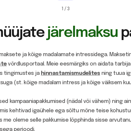
1 / 3
müüjate
järelmaksu
p
maksete ja kõige madalamate intressidega. Makseti
ste
võrdlusportaal. Meie eesmärgiks on aidata tarbija
s tingimustes ja
hinnastamismudelites
ning tuua ig
uga (st. kõige madalam intress ja kõige väiksem ku
alised kampaaniapakkumised (nädal või vähem) ning ainu
, mis kehtivad igaühele ega sõltu mõne teise kohustu
iis me oleme selle pakkumise lõpphinda sisse arvutan
sega perioodi.