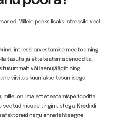
anu pööra
?
ased. Millele peaks lisaks intressile veel
mine
, intressi arvestamise meetod ning
la tasuta ja etteteatamisperioodita,
ostusummalt või laenujäägilt ning
evane viivitus kuumakse tasumisega.
, millel on ilma etteteatamisperioodita
ole seotud muude tingimustega.
Krediidi
d lisafaktoreid nagu ennetähtaegne