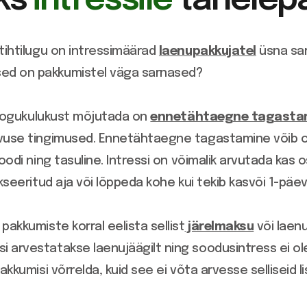
aks
intressile
tähelep
tihtilugu on intressimäärad
laenupakkujatel
üsna sarn
ed on pakkumistel väga sarnased?
u kogukulukust mõjutada on
ennetähtaegne tagasta
use tingimused. Ennetähtaegne tagastamine võib ol
oodi ning tasuline. Intressi on võimalik arvutada kas 
kseeritud aja või lõppeda kohe kui tekib kasvõi 1-pä
akkumiste korral eelista sellist
järelmaksu
või laenu
i arvestatakse laenujäägilt ning soodusintress ei 
pakkumisi võrrelda, kuid see ei võta arvesse sellisei