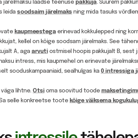
 ja järelmaksu laadse teenuse
pakkuja
. Suurem pakkum
s leida
soodsaim järelmaks
ning mida tasuks võrdlem
nevate
kaupmeestega
erinevad kokkulepped ning korr
kkujat, kellel on kõige soodsam järelmaks. See tähen
ujalt A, aga
arvuti
ostmisel hoopis pakkujalt B, sest
maksu intress, mis kaupmehel on erinevate järelmaks
selt sooduskampaaniaid, sealhulgas ka
0 intressiga 
 väga lihtne.
Otsi
oma soovitud toode
maksetingim
 Sa selle konkreetse toote
kõige väiksema kogukul