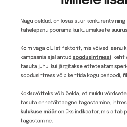
Millele lis
Nagu öeldud, on
losas suur konkurents ning 
tähelepanu pöörama kui kuumaksete suurus
Kolm väga olulist faktorit, mis võivad laen
kampaania ajal antud
soodusintressi
kehtiv
tasuta juhul kui järgitakse etteteatamisperi
soodusintress võib kehtida kogu perioodi, fi
Kokkuvõtteks võib öelda, et muidu võrdsete p
tasuta ennetähtaegne tagastamine, intress
kulukuse määr
on üks indikaator, mis aitab 
tagastamine.