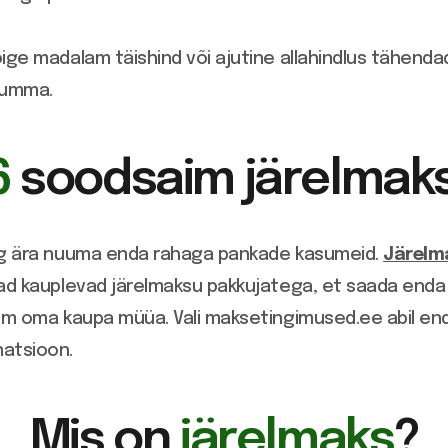
õige madalam täishind või ajutine allahindlus tähen
summa.
6
soodsaim järelmak
g ära nuuma enda rahaga pankade kasumeid.
Järelm
jad kauplevad järelmaksu pakkujatega, et saada enda
kem oma kaupa müüa. Vali maksetingimused.ee abil e
atsioon.
Mis on
järelmaks
?