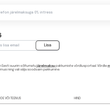
6
 Eesti suurim sõltumatu
järelmaksu
pakkumiste võrdlusportaal. Võrdle
m
imusi ning vali välja soodsaim pakkumine.
DE VÕI TEENUS
HIND