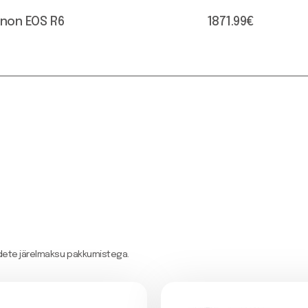
non EOS R6
1871.99
€
odete järelmaksu pakkumistega.