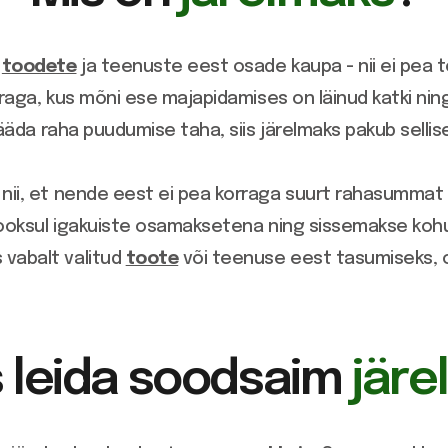
e
toodete
ja teenuste eest osade kaupa - nii ei pea 
rraga, kus mõni ese majapidamises on läinud katki nin
jääda raha puudumise taha, siis järelmaks pakub sellise
 nii, et nende eest ei pea korraga suurt rahasummat
 jooksul igakuiste osamaksetena ning sissemakse koh
 vabalt valitud
toote
või teenuse eest tasumiseks, o
 leida soodsaim
järe