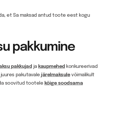
dada, et Sa maksad antud toote eest kogu
su pakkumine
aksu pakkujad
ja
kaupmehed
konkureerivad
 juures pakutavale
järelmaksule
võimalikult
nda soovitud tootele
kõige soodsama