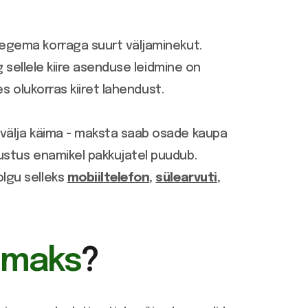
tegema korraga suurt väljaminekut.
g sellele kiire asenduse leidmine on
s olukorras kiiret lahendust.
 välja käima - maksta saab osade kaupa
ustus enamikel pakkujatel puudub.
lgu selleks
mobiiltelefon
,
sülearvuti
,
lmaks
?