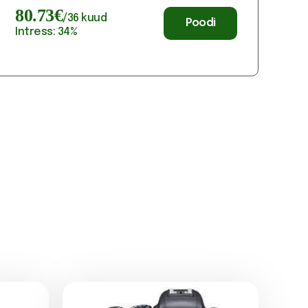
80.73
€
/
36
kuud
Poodi
Intress:
34
%