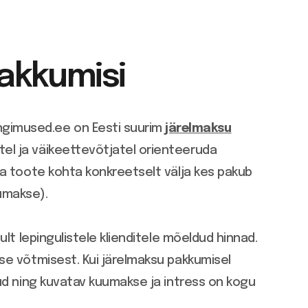
akkumisi
ngimused.ee on Eesti suurim
järelmaksu
tel ja väikeettevõtjatel orienteeruda
a toote kohta konkreetselt välja kes pakub
umakse).
lt lepingulistele klienditele mõeldud hinnad.
se võtmisest. Kui järelmaksu pakkumisel
ud ning kuvatav kuumakse ja intress on kogu