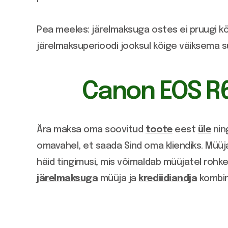
Pea meeles: järelmaksuga ostes ei pruugi k
järelmaksuperioodi jooksul kõige väiksema 
Canon EOS R
Ära maksa oma soovitud
toote
eest
üle
nin
omavahel, et saada Sind oma kliendiks. Müü
häid tingimusi, mis võimaldab müüjatel roh
järelmaksuga
müüja ja
krediidiandja
kombin